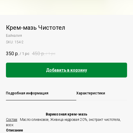
Крем-мазь Чистотел
Байкалия
SKU:
154-2
350
р.
450
р.
/
1 pc
/
1 pc
Добавить в корзину
Подробная информация
Характеристики
Варикозная крем-мазь
Состав
: Масло оливковое, Живица кедровая 20%, экстракт чистотела,
воск
Описание