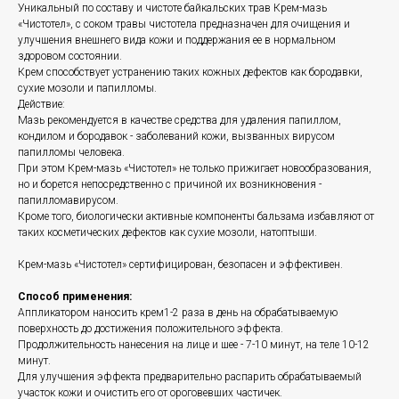
Уникальный по составу и чистоте байкальских трав Крем-мазь
«Чистотел», с соком травы чистотела предназначен для очищения и
улучшения внешнего вида кожи и поддержания ее в нормальном
здоровом состоянии.
Крем способствует устранению таких кожных дефектов как бородавки,
сухие мозоли и папилломы.
Действие:
Мазь рекомендуется в качестве средства для удаления папиллом,
кондилом и бородавок - заболеваний кожи, вызванных вирусом
папилломы человека.
При этом Крем-мазь «Чистотел» не только прижигает новообразования,
но и борется непосредственно с причиной их возникновения -
папилломавирусом.
Кроме того, биологически активные компоненты бальзама избавляют от
таких косметических дефектов как сухие мозоли, натоптыши.
Крем-мазь «Чистотел» сертифицирован, безопасен и эффективен.
Способ применения:
Аппликатором наносить крем1-2 раза в день на обрабатываемую
поверхность до достижения положительного эффекта.
Продолжительность нанесения на лице и шее - 7-10 минут, на теле 10-12
минут.
Для улучшения эффекта предварительно распарить обрабатываемый
участок кожи и очистить его от ороговевших частичек.