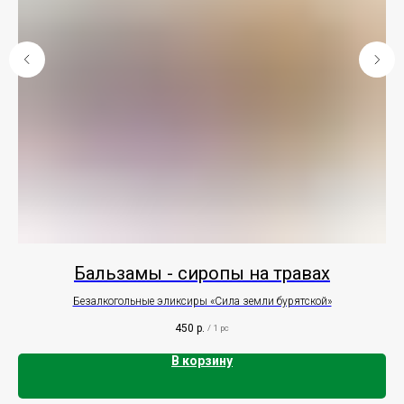
Бальзамы - сиропы на травах
Безалкогольные эликсиры «Сила земли бурятской»
Ч
450
р.
/
1 pc
В корзину