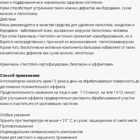
кожи и поддержания ее в нормальном здоровом состоянии.
Крем способствует устранению таких кожных дефектов как бородавки, сухие
мозоли и папилломы.
Действие:
Мазь рекомендуется в качестве средства для удаления папиллом, кондилом и
бородавок - заболеваний кожи, вызванных вирусом папилломы человека.
При этом Крем-мазь «Чистотел» не только прижигает новообразования, но и
борется непосредственно с причиной их возникновения - папилломавирусом.
Кроме того, биологически активные компоненты бальзама избавляют от таких
косметических дефектов как сухие мозоли, натоптыши.
Крем-мазь «Чистотел» сертифицирован, безопасен и эффективен.
Способ применения:
Аппликатором наносить крем1-2 раза в день на обрабатываемую поверхность до
достижения положительного эффекта.
Продолжительность нанесения на лице и шее - 7-10 минут, на теле 10-12 минут.
Для улучшения эффекта предварительно распарить обрабатываемый участок
кожи и очистить его от ороговевших частичек.
Особые указания
Хранить при температуре не выше + 25° С, в сухом, защищенном от света месте.
Противопоказания
Индивидуальная непереносимость компонентов.
Крем для местного и наружного применения