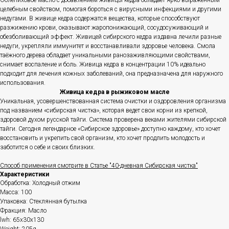
Облепиховое масло с добавлением живицы кедра обладает ярко выраженным
целебным свойством, помогая бороться с вирусными инфекциями и другими
недугами. В живице кедра содержатся вещества, которые способствуют
разжижению крови, оказывают жаропонижающий, сосудосуживающий и
обезболивающий эффект. Живицей сибирского кедра издавна лечили разные
недуги, укрепляли иммунитет и восстанавливали здоровье человека. Смола
таёжного дерева обладает уникальными ранозаживляющими свойствами,
снимает воспаление и боль. Живица кедра в концентрации 10% идеально
подходит для лечения кожных заболеваний, она предназначена для наружного
использования.
Живица кедра в рыжиковом масле
Уникальная, усовершенствованная система очистки и оздоровления организма
под названием «сибирская чистка», которая ведет свои корни из крепкой,
здоровой духом русской тайги. Система проверена веками жителями сибирской
тайги. Сегодня легендарное «Сибирское здоровье» доступно каждому, кто хочет
восстановить и укрепить свой организм, кто хочет продлить молодость и
заботится о себе и своих близких.
Способ применения смотрите в Статье "40-дневная Сибирская чистка"
Характеристики
Обработка: Холодный отжим
Масса: 100
Упаковка: Стеклянная бутылка
Фракция: Масло
lwh: 65x30x130