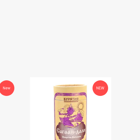
New
NEW