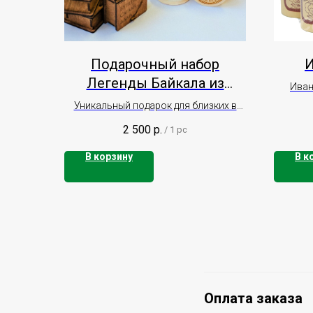
Подарочный набор
И
Легенды Байкала из
Иван
Бурятии
корень, 
Уникальный подарок для близких в
деревянной шкатулке
2 500
р.
/
1 pc
В корзину
В к
Оплата заказа