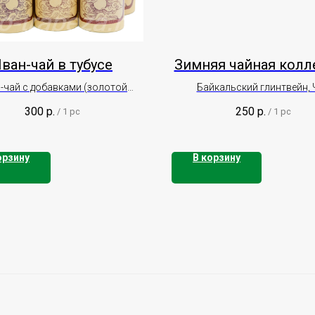
ван-чай в тубусе
Зимняя чайная колл
-чай с добавками (золотой
Байкальский глинтвейн, 
саган-дали), вес (50 гр., 100 гр.,
Кедровый, Восточная ск
300
р.
250
р.
/
1 pc
/
1 pc
200гр.)
орзину
В корзину