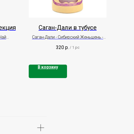
екция
Саган-Дали в тубусе
Чай
Саган-Дали - Сибирский Женьшень -
азка
Рододендрон Адамса
320
р.
/
1 pc
В корзину