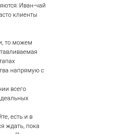
яются: Иван-чай
часто клиенты
и, то можем
готавливаемая
тапах
ства напрямую с
нии всего
 идеальных
те, есть и в
я ждать, пока