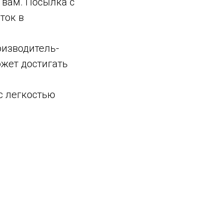
 вам. Посылка с
ток в
оизводитель-
ожет достигать
 с легкостью