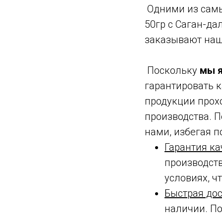
Одними из самы
50гр с Cаган-да
заказывают наш
Поскольку
мы 
гарантировать к
продукции прохо
производства. П
нами, избегая п
Гарантия ка
производств
условиях, ч
Быстрая до
наличии. По