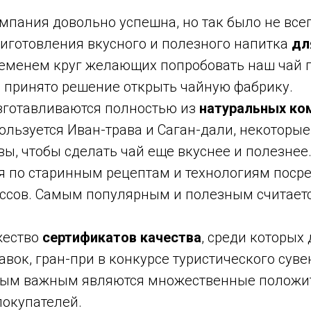
пания довольно успешна, но так было не всег
риготовления вкусного и полезного напитка
дл
временем круг желающих попробовать наш чай 
о принято решение открыть чайную фабрику.
зготавливаются полностью из
натуральных ко
ользуется Иван-трава и Саган-дали, некоторые
ы, чтобы сделать чай еще вкуснее и полезнее
я по старинным рецептам и технологиям поср
ссов. Самым популярным и полезным считает
жество
сертификатов качества
, среди которых
вок, гран-при в конкурсе туристического сувен
амым важным являются множественные положи
покупателей.