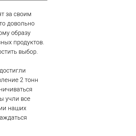
т за своим
это довольно
ому образу
зных продуктов.
остить выбор.
 достигли
вление 2 тонн
аничиваться
ы учли все
нии наших
лаждаться