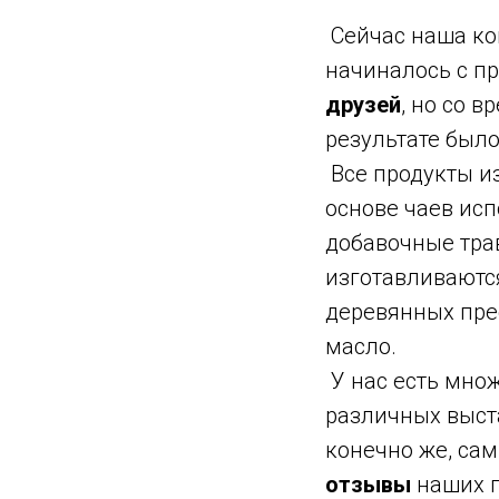
Сейчас наша ком
начиналось с п
друзей
, но со 
результате был
Все продукты и
основе чаев исп
добавочные трав
изготавливаютс
деревянных пре
масло.
У нас есть мно
различных выста
конечно же, с
отзывы
наших 