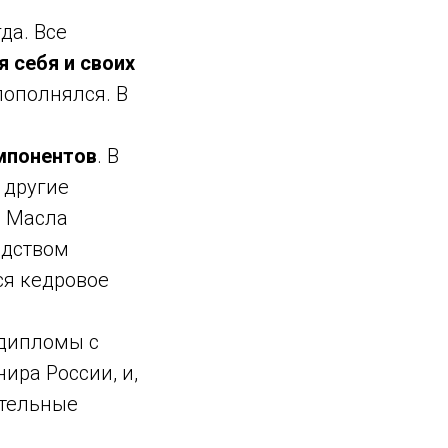
да. Все
я себя и своих
пополнялся. В
мпонентов
. В
 другие
. Масла
едством
ся кедровое
 дипломы с
ира России, и,
тельные