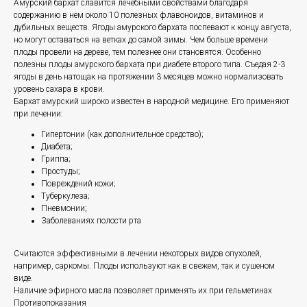
Амурский бархат славится лечебными свойствами благодаря
содержанию в нем около 10 полезных флавоноидов, витаминов и
дубильных веществ. Ягоды амурского бархата поспевают к концу августа,
но могут оставаться на ветках до самой зимы. Чем больше времени
плоды провели на дереве, тем полезнее они становятся. Особенно
полезны плоды амурского бархата при диабете второго типа. Съедая 2-3
ягоды в день натощак на протяжении 3 месяцев можно нормализовать
уровень сахара в крови.
Бархат амурский широко известен в народной медицине. Его применяют
при лечении:
Гипертонии (как дополнительное средство);
Диабета;
Гриппа;
Простуды;
Повреждений кожи;
Туберкулеза;
Пневмонии;
Заболеваниях полости рта
Считаются эффективными в лечении некоторых видов опухолей,
например, саркомы. Плоды используют как в свежем, так и сушеном
виде.
Наличие эфирного масла позволяет применять их при гельметинах
Противопоказания