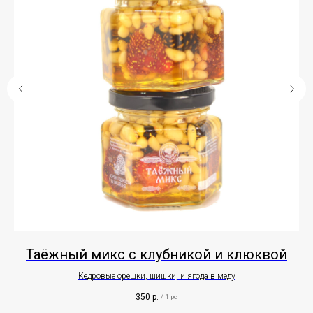
Таёжный микс с клубникой и клюквой
р.,
Кедровые орешки, шишки, и ягода в меду
350
р.
/
1 pc