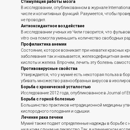
Стимуляция работы мозга
В исследовании, опубликованном в журнале International
числе и когнитивных функций. Разумеется, чтобы пров
не проводил.
Антиоксидантное воздействие
В исследовании ученых из Чили говорится, что фульвов
vitro она помогла уменьшить количество свободных ра
Профилактика анемии
Состояние, которое возникает при нехватке красных кр
заболевания так и называется, железодефицитная анем
кислоты и железа. Впрочем, лечить эту болезнь самост
Противовирусные свойства
Утверждается, что у мумиё есть некоторая польза в б
убивать множество разнообразных вирусов в изолирован
Борьба с хронической усталостью
Исследование 2012 года, опубликованное в Journal of
Борьба с горной болезнью
Большинство практиков нетрадиционной медицины утве
кислородного голодания и одышки.
Лечение рака печени
Мумиё также подает определенные надежды в борьбе с
ни в коем случае не лекарство Так, в клиническом ис