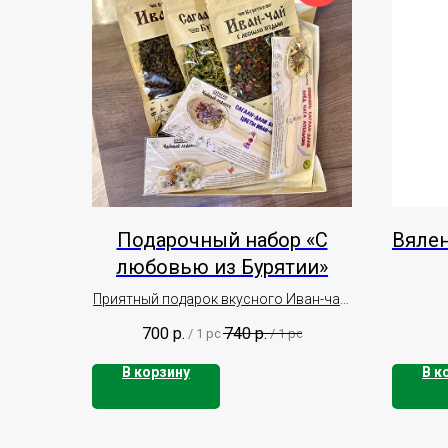
Подарочный набор «С
Вяле
любовью из Бурятии»
Приятный подарок вкусного Иван-чая,
Саган-Дали и чайных леденцов
700
р.
740
р.
/
1 pc
/
1 pc
В корзину
В к