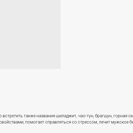
стретить также названия шиладжит, чао-тун, брагшун, горная смол
йствами, помогает справляться со стрессом, лечит мужское бес