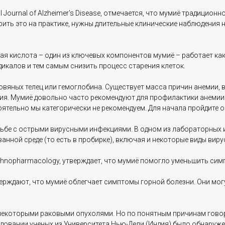
 Journal of Alzheimer's Disease, отмечается, что мумиё традицион
ерить это на практике, нужны длительные клинические наблюдения
ая кислота – один из ключевых компонентов мумиё – работает как
дикалов и тем самым снизить процесс старения клеток.
овяных телец или гемоглобина. Существует масса причин анемии, в
ия. Мумиё довольно часто рекомендуют для профилактики анемии 
оятельно мы категорически не рекомендуем. Для начала пройдите о
орьбе с острыми вирусными инфекциями. В одном из лабораторных
ной среде (то есть в пробирке), включая и некоторые виды вирус
 Ethnopharmacology, утверждает, что мумиё помогло уменьшить си
рждают, что мумиё облегчает симптомы горной болезни. Они могу
 некоторыми раковыми опухолями. Но по понятным причинам говор
следовании ученых из Университета Нью-Дели (Индия) было обнару