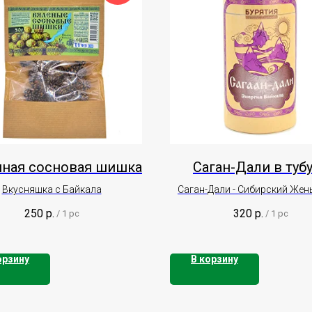
нная сосновая шишка
Саган-Дали в туб
Вкусняшка с Байкала
Саган-Дали - Сибирский Жен
Рододендрон Адамса
250
р.
320
р.
/
1 pc
/
1 pc
орзину
В корзину