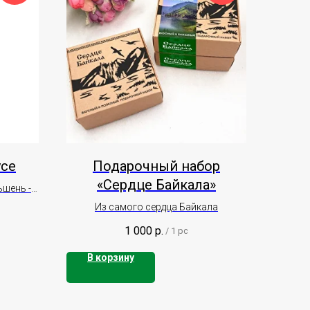
усе
Подарочный набор
«Сердце Байкала»
ьшень -
Из самого сердца Байкала
1 000
р.
/
1 pc
В корзину