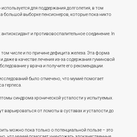
но используется для поддержания долголетия, в том
 на большой выборке пенсионеров, которые пока никто
 антиоксидант и противовоспалительное соединение. In
 том числе и по причине дефицита железа. Эта форма
и даже в качестве лечения из-за содержания гуминовой
бследование у врача и получите его рекомендации.
 исследований было отмечено, что мумиё помогает
а герпеса.
мптомы синдрома хронической усталости у испытуемых.
т варьироваться от ломоты в суставах и усталости до
ить можно пока только о потенциальной пользе – это
жено, что мумиё помогает уничтожать злокачественные