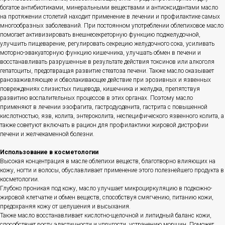
богатое антибиотиками, минеральными веществами и антиоксидантами масло
на протяжении столетий находит применение в лечении и профилактике самых
многообразных заболеваний. При постоянном употреблении облепиховое масло
помогает активизировать внешнесекреторную функцию поджелудочной,
улучшить пищеварение, регулировать секрецию желудочного сока, усиливать
моторно-эвакуаторную функцию кишечника, улучшать обмен в печени и
восстанавливать разрушенные в результате действия токсинов или алкоголя
гепатоциты, предотвращая развитие стеатоза печени. Также масло оказывает
ранозаживляющее и обволакивающее действие при эрозивных и язвенных
повреждениях слизистых пищевода, кишечника и желудка, препятствуя
развитию воспалительных процессов в этих органах. Поэтому масло
применяют в лечении эзофагита, гастродуоденита, гастрита с повышенной
кислотностью, язв, колита, энтероколита, неспецифического язвенного колита, а
также советуют включать в рацион для профилактики жировой дистрофии
печени и желчекаменной болезни.
Использование в косметологии
Высокая концентрация в масле облепихи веществ, благотворно влияющих на
кожу, ногти и волосы, обуславливает применение этого полезнейшего продукта в
косметологии.
Глубоко проникая под кожу, масло улучшает микроциркуляцию в подкожно-
жировой клетчатке и обмен веществ, способствуя смягчению, питанию кожи,
предохраняя кожу от шелушения и высыхания.
Также масло восстанавливает кислотно-щелочной и липидный баланс кожи,
способствует росту эластичности и упругости, устранению морщин. Поможет