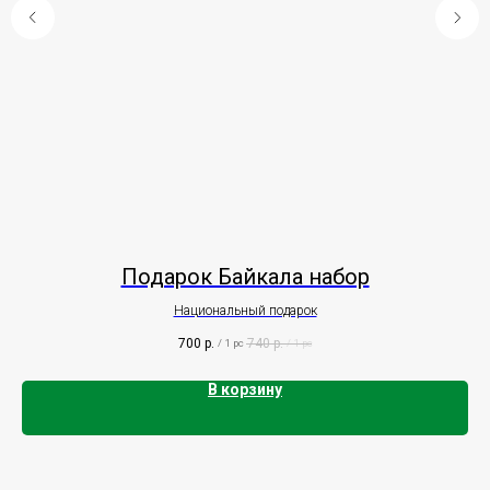
Подарок Байкала набор
Национальный подарок
Ч
700
р.
740
р.
/
1 pc
/
1 pc
В корзину