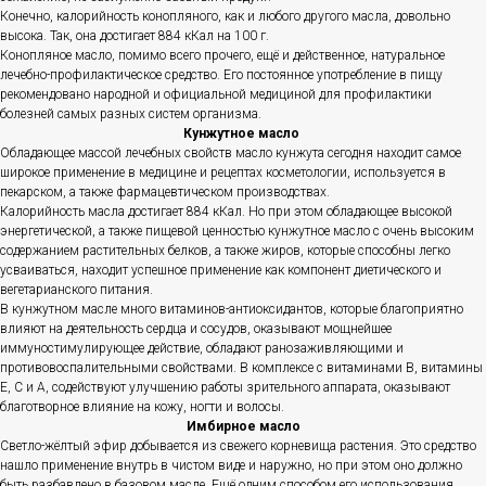
Конечно, калорийность конопляного, как и любого другого масла, довольно
высока. Так, она достигает 884 кКал на 100 г.
Конопляное масло, помимо всего прочего, ещё и действенное, натуральное
лечебно-профилактическое средство. Его постоянное употребление в пищу
рекомендовано народной и официальной медициной для профилактики
болезней самых разных систем организма.
Кунжутное масло
Обладающее массой лечебных свойств масло кунжута сегодня находит самое
широкое применение в медицине и рецептах косметологии, используется в
пекарском, а также фармацевтическом производствах.
Калорийность масла достигает 884 кКал. Но при этом обладающее высокой
энергетической, а также пищевой ценностью кунжутное масло с очень высоким
содержанием растительных белков, а также жиров, которые способны легко
усваиваться, находит успешное применение как компонент диетического и
вегетарианского питания.
В кунжутном масле много витаминов-антиоксидантов, которые благоприятно
влияют на деятельность сердца и сосудов, оказывают мощнейшее
иммуностимулирующее действие, обладают ранозаживляющими и
противовоспалительными свойствами. В комплексе с витаминами B, витамины
Е, С и А, содействуют улучшению работы зрительного аппарата, оказывают
благотворное влияние на кожу, ногти и волосы.
Имбирное масло
Светло-жёлтый эфир добывается из свежего корневища растения. Это средство
нашло применение внутрь в чистом виде и наружно, но при этом оно должно
быть разбавлено в базовом масле. Ещё одним способом его использования