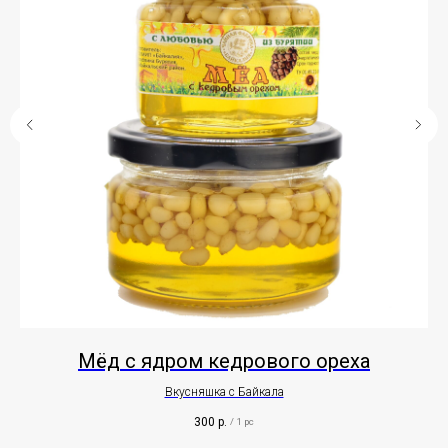
Мёд с ядром кедрового ореха
Вкусняшка с Байкала
300
р.
/
1 pc