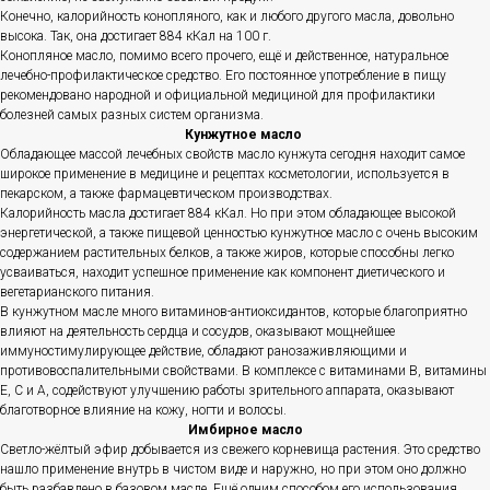
Конечно, калорийность конопляного, как и любого другого масла, довольно
высока. Так, она достигает 884 кКал на 100 г.
Конопляное масло, помимо всего прочего, ещё и действенное, натуральное
лечебно-профилактическое средство. Его постоянное употребление в пищу
рекомендовано народной и официальной медициной для профилактики
болезней самых разных систем организма.
Кунжутное масло
Обладающее массой лечебных свойств масло кунжута сегодня находит самое
широкое применение в медицине и рецептах косметологии, используется в
пекарском, а также фармацевтическом производствах.
Калорийность масла достигает 884 кКал. Но при этом обладающее высокой
энергетической, а также пищевой ценностью кунжутное масло с очень высоким
содержанием растительных белков, а также жиров, которые способны легко
усваиваться, находит успешное применение как компонент диетического и
вегетарианского питания.
В кунжутном масле много витаминов-антиоксидантов, которые благоприятно
влияют на деятельность сердца и сосудов, оказывают мощнейшее
иммуностимулирующее действие, обладают ранозаживляющими и
противовоспалительными свойствами. В комплексе с витаминами B, витамины
Е, С и А, содействуют улучшению работы зрительного аппарата, оказывают
благотворное влияние на кожу, ногти и волосы.
Имбирное масло
Светло-жёлтый эфир добывается из свежего корневища растения. Это средство
нашло применение внутрь в чистом виде и наружно, но при этом оно должно
быть разбавлено в базовом масле. Ещё одним способом его использования