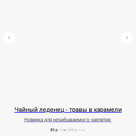
з
Чайный леденец - травы в карамели
Новинка для незабываемого чаепития
П
80
р.
120
р.
/
1 pc
/
1 pc