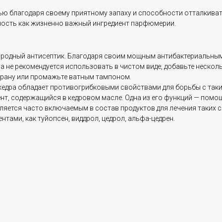
ью благодаря своему приятному запаху и способности отталкиват
ность как жизненно важный ингредиент парфюмерии.
риродный антисептик. Благодаря своим мощным антибактериальным
а не рекомендуется использовать в чистом виде, добавьте несколь
 рану или промажьте ватным тампоном.
кедра обладает противогрибковыми свойствами для борьбы с таки
т, содержащийся в кедровом масле. Одна из его функций — помощ
ляется часто включаемым в состав продуктов для лечения таких с
тами, как туйопсен, виддрол, цедрол, альфа-цедрен.