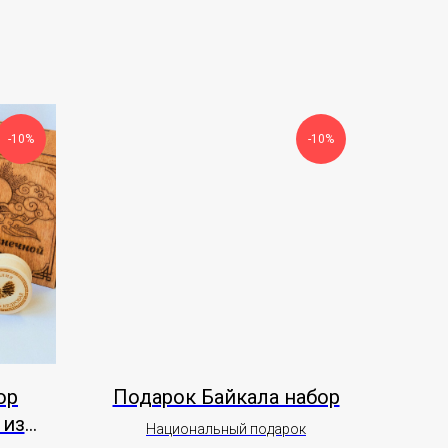
-10%
-10%
ор
Подарок Байкала набор
 из
Национальный подарок