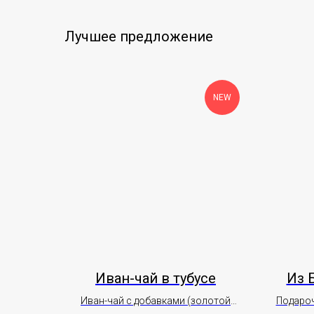
Лучшее предложение
NEW
Иван-чай в тубусе
Из 
Иван-чай с добавками (золотой
Подароч