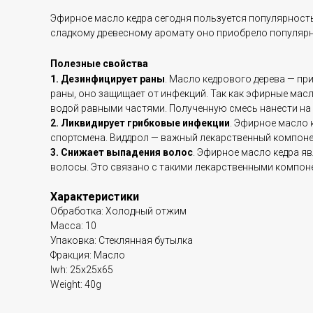
Эфирное масло кедра сегодня пользуется популярност
сладкому древесному аромату оно приобрело популяр
Полезные свойства
1. Дезинфицирует раны
. Масло кедрового дерева — п
раны, оно защищает от инфекций. Так как эфирные масл
водой равными частями. Полученную смесь нанести на
2. Ликвидирует грибковые инфекции
. Эфирное масло 
спортсмена. Виддрол — важный лекарственный компонен
3. Снижает выпадения волос
. Эфирное масло кедра яв
волосы. Это связано с такими лекарственными компонен
Характеристики
Обработка: Холодный отжим
Масса: 10
Упаковка: Стеклянная бутылка
Фракция: Масло
lwh: 25x25x65
Weight: 40g