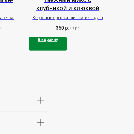
аган-
Таёжный микс с
клубникой и клюквой
ан-чая с
Кедровые орешки, шишки, и ягода в
ган-Дали
меду
350
р.
pc
/
1 pc
В корзину