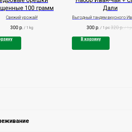
едровые орешки
Набор Иван-чай + С
ищенные 100 грамм
Дали
Свежий урожай!
Выгодный тандем вкусного Ив
облепихой и земляникой и Са
300
р.
300
р.
320
р.
/
1 kg
/
1 pc
/
1 
орзину
В корзину
леживание