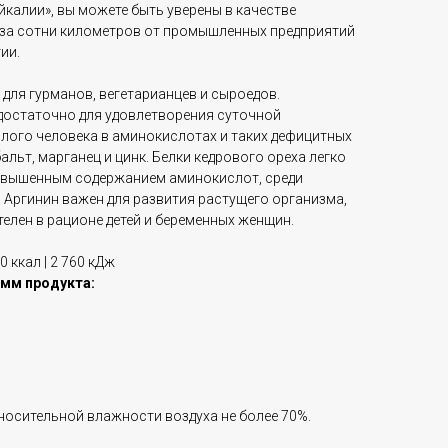
йкалии», вы можете быть уверены в качестве
 за сотни километров от промышленных предприятий
ии.
для гурманов, вегетарианцев и сыроедов.
достаточно для удовлетворения суточной
лого человека в аминокислотах и таких дефицитных
альт, марганец и цинк. Белки кедрового ореха легко
овышенным содержанием аминокислот, среди
 Аргинин важен для развития растущего организма,
елен в рационе детей и беременных женщин.
0 ккал | 2 760 кДж
амм продукта:
тносительной влажности воздуха не более 70%.