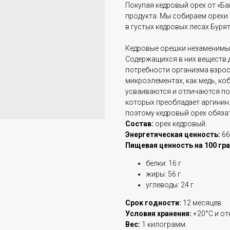
Покупая кедровый орех от «Ба
продукта. Мы собираем орехи
в густых кедровых лесах Бурят
Кедровые орешки незаменимы 
Содержащихся в них веществ 
потребности организма взрос
микроэлементах, как медь, коб
усваиваются и отличаются п
которых преобладает аргинин.
поэтому кедровый орех обязат
Состав:
орех кедровый.
Энергетическая ценность:
66
Пищевая ценность на 100 гр
белки: 16 г
жиры: 56 г
углеводы: 24 г
Срок годности:
12 месяцев.
Условия хранения:
+20°С и о
Вес:
1 килограмм.