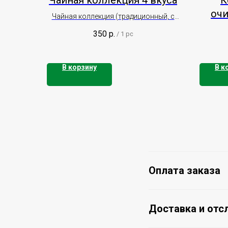
Чайная коллекция 4 вкуса
К
оч
Чайная коллекция (традиционный, с
саган-дали, с золотым корнем, с
350
р.
/
1 pc
облепихой)
В корзину
В к
Оплата заказа
Доставка и отс