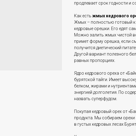
продлевает срок годности и с
Как есть
жмых
кедрового
ор
Жмых – полностью готовый к 
кедровые орешки. Его едят сам
Можно залить жмых чистой вод
примет форму орешка, если с
получится диетический питате
Другой вариант полезного бе
равных пропорциях.
Ядро кедрового ореха от «Ба
бурятской тайги. Имеет высо
белком, жирами и нутриентами
энергией долголетия. По сод
назвать суперфудом.
Покупая кедровый орех от «Ба
продукта. Мы собираем орехи
в густых кедровых лесах Бурят