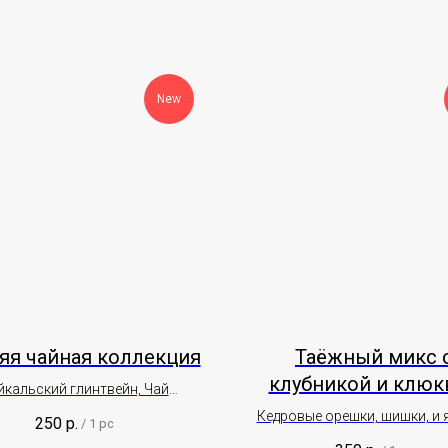
New
яя чайная коллекция
Таёжный микс 
клубникой и клюк
йкальский глинтвейн, Чай
ровый, Восточная сказка
Кедровые орешки, шишки, и 
250
р.
/
1 pc
меду