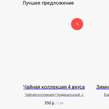
Лучшее предложение
%
Чайная коллекция 4 вкуса
Зимн
Чайная коллекция (традиционный, с
Ба
саган-дали, с золотым корнем, с
Кед
350
р.
/
1 pc
облепихой)