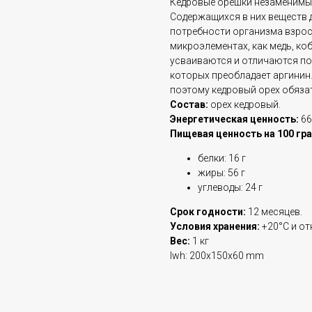
Кедровые орешки незаменимы 
Содержащихся в них веществ 
потребности организма взрос
микроэлементах, как медь, коб
усваиваются и отличаются п
которых преобладает аргинин.
поэтому кедровый орех обязат
Состав:
орех кедровый.
Энергетическая ценность:
66
Пищевая ценность на 100 гр
белки: 16 г
жиры: 56 г
углеводы: 24 г
Срок годности:
12 месяцев.
Условия хранения:
+20°С и о
Вес:
1 кг
lwh: 200x150x60 mm