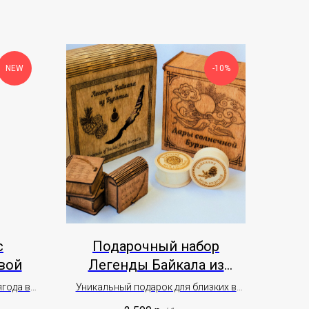
NEW
-10%
с
Подарочный набор
вой
Легенды Байкала из
Бурятии
ягода в
Уникальный подарок для близких в
деревянной шкатулке