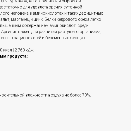
для гурманов, вегетарианцев и сыроедов.
достаточно для удовлетворения суточной
лого человека в аминокислотах и таких дефицитных
альт, марганец и цинк. Белки кедрового ореха легко
овышенным содержанием аминокислот, среди
 Аргинин важен для развития растущего организма,
елен в рационе детей и беременных женщин.
0 ккал | 2 760 кДж
амм продукта:
тносительной влажности воздуха не более 70%.