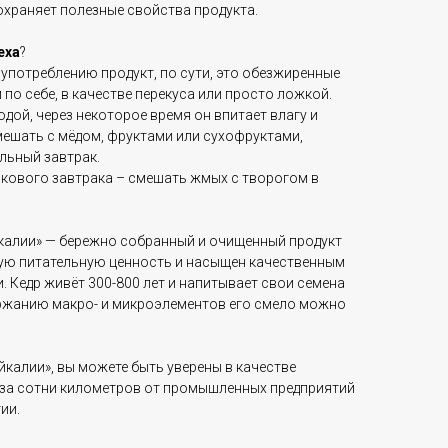
охраняет полезные свойства продукта.
еха
?
употреблению продукт, по сути, это обезжиренные
 по себе, в качестве перекуса или просто ложкой.
ой, через некоторое время он впитает влагу и
мешать с мёдом, фруктами или сухофруктами,
льный завтрак.
лкового завтрака – смешать жмых с творогом в
йкалии» — бережно собранный и очищенный продукт
кую питательную ценность и насыщен качественным
. Кедр живёт 300-800 лет и напитывает свои семена
ержанию макро- и микроэлементов его смело можно
йкалии», вы можете быть уверены в качестве
 за сотни километров от промышленных предприятий
ии.