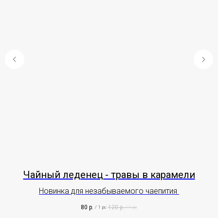
Чайный леденец - травы в карамели
Новинка для незабываемого чаепития
80
р.
120
р.
/
1 pc
/
1 pc