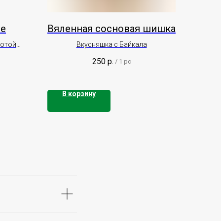
се
Вяленная сосновая шишка
лотой
Вкусняшка с Байкала
 100 гр.,
250
р.
/
1 pc
В корзину