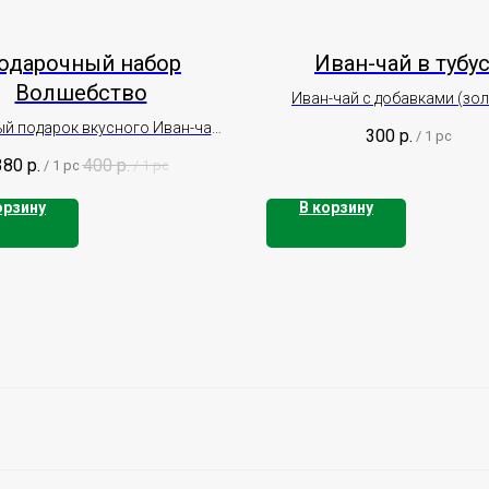
одарочный набор
Иван-чай в тубу
Волшебство
Иван-чай с добавками (зо
корень, саган-дали), вес (50 гр.,
й подарок вкусного Иван-чая
300
р.
/
1 pc
200гр.)
ми, Саган-Дали и Витаминным
380
р.
400
р.
/
1 pc
/
1 pc
леденцом
орзину
В корзину