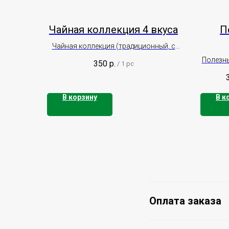
Чайная коллекция 4 вкуса
П
Чайная коллекция (традиционный, с
саган-дали, с золотым корнем, с
Полезны
350
р.
/
1 pc
облепихой)
с цвета
В корзину
В к
Оплата заказа