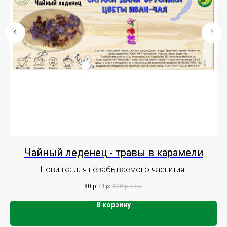
Чайный леденец - травы в карамели
Новинка для незабываемого чаепития
Ив
80
р.
120
р.
/
1 pc
/
1 pc
В корзину