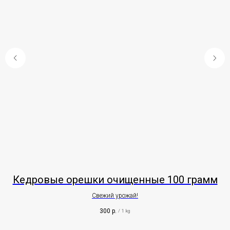
Кедровые орешки очищенные 100 грамм
Свежий урожай!
П
300
р.
/
1 kg