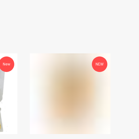
New
NEW