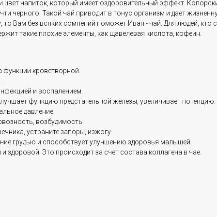
ус и цвет напиток, который имеет оздоровительный эффект. Копорск
очти черного. Такой чай приводит в тонус организм и дает жизненн
 то Вам без всяких сомнений поможет Иван - чай. Для людей, кто 
одержит такие плохие элементы, как щавелевая кислота, кофеин.
ка функции кроветворной.
.
инфекцией и воспалением.
 улучшает функцию предстательной железы, увеличивает потенцию.
альное давление.
рвозность, возбудимость.
ечника, устраните запоры, изжогу.
ление грудью и способствует улучшению здоровья малышей.
 и здоровой. Это происходит за счет состава коллагена в чае.