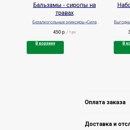
Бальзамы - сиропы на
Набо
травах
Безалкогольные эликсиры «Сила
Выгодны
земли бурятской»
облепих
450
р.
/
1 pc
В корзину
В к
Оплата заказа
Доставка и отс