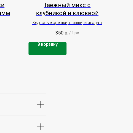
ки
Таёжный микс с
амм
клубникой и клюквой
Кедровые орешки, шишки, и ягода в
меду
350
р.
/
1 pc
В корзину