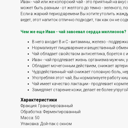
Иван - чай или же копорский чай - это приятный на вк
может быть разным - от желтого до темно - зеленого, п
Если в жаркий период времени Вы хотите утолить жажду,
ведет, этот напиток отлично подходит, так как он не с
Чем же еще Иван - чай завоевал сердца миллионов?
В него входит В и С - витамины, железо - поддерж
Нормализует пищеварение и вещественный обмен
Чай обладает свойством антисептика, борется с 
Иван - чай продлевает жизнь организма мужчин,
Обладает мочегонным действием, снижает артери
Чудодейственный чай снижает головную боль, не
Употребляя этот чай, Вы нормализуете работу киш
Чай имеет качество лактации - продлевает корм
Замедляет старение кожи, делает ее более упругой
Характеристики
Фракция: Гранулированный
Обработка: Ферментированный
Масса: 50
Упаковка: Дой-пак с окном