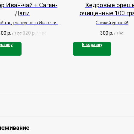
р Иван-чай + Саган-
Кедровые ореш
Дали
очищенные 100 гр
й тандем вкусного Иван-чая с
Свежий урожай!
ой и земляникой и Саган-Дали
300
р.
320
р.
300
р.
/
1 pc
/
1 pc
/
1 kg
орзину
В корзину
леживание