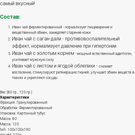
самый вкусный!
Состав:
Иван чай ферментированный - нормализует пищеварение и
вещественный обмен, замедляет старение кожи
Иван чай с саган-дали - противовоспалительный
эффект, нормализует давление при гипертонии
Иван чай с золотым корнем
- мощный естественный адаптоген,
усиливает мужскую силу
Иван чай с листом и ягодой облепихи -
снимает
воспаление, стимулируют регенерацию тканей, улучшает обмен веществ в
тканях и укрепляют сосуды
Вес (80 гр., 120 гр.)
Характеристики
Фракция: Гранулированный
Обработка: Ферментированный
Упаковка: Картонный тубус
Масса: 80
Масса: 120
lwh: 100x100x190