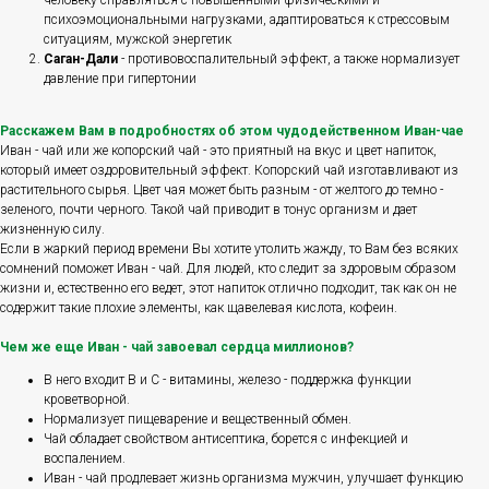
человеку справляться с повышенными физическими и
психоэмоциональными нагрузками, адаптироваться к стрессовым
ситуациям, мужской энергетик
Саган-Дали
- противовоспалительный эффект, а также нормализует
давление при гипертонии
Расскажем Вам в подробностях об этом чудодейственном Иван-чае
Иван - чай или же копорский чай - это приятный на вкус и цвет напиток,
который имеет оздоровительный эффект. Копорский чай изготавливают из
растительного сырья. Цвет чая может быть разным - от желтого до темно -
зеленого, почти черного. Такой чай приводит в тонус организм и дает
жизненную силу.
Если в жаркий период времени Вы хотите утолить жажду, то Вам без всяких
сомнений поможет Иван - чай. Для людей, кто следит за здоровым образом
жизни и, естественно его ведет, этот напиток отлично подходит, так как он не
содержит такие плохие элементы, как щавелевая кислота, кофеин.
Чем же еще Иван - чай завоевал сердца миллионов?
В него входит В и С - витамины, железо - поддержка функции
кроветворной.
Нормализует пищеварение и вещественный обмен.
Чай обладает свойством антисептика, борется с инфекцией и
воспалением.
Иван - чай продлевает жизнь организма мужчин, улучшает функцию